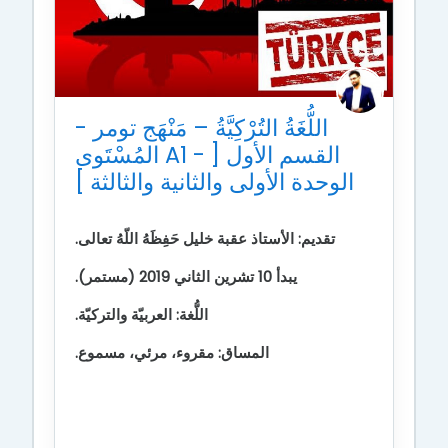
اللُّغَةُ التُرْكِيَّةُ – مَنْهَج تومر -
المُسْتَوى A1 - القسم الأول [
الوحدة الأولى والثانية والثالثة ]
تقديم: الأستاذ عقبة خليل
حَفِظَهُ اللّهُ تعالى.
يبدأ 10 تشرين الثاني 2019 (مستمر).
اللُّغة: العربيّة والتركيّة.
المساق: مقروء، مرئي، مسموع.