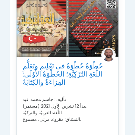
خُطْوَةٌ خُطْوَةٌ في تَعْلِيمِ وتَعَلُّمِ
اللُّغَةِ التُرْكِيَّةِ؛ الخُطْوَةُ الأُوُلَى:
القِرَاءَةُ والكِتَابَةُ
تأليف:
جاسم محمد عبد
يبدأ 12 تشرين الأول 2021 (مستمر).
اللُّغة: العربيّة والتركيّة.
المَسَاق: مقروء، مرئي، مسموع.