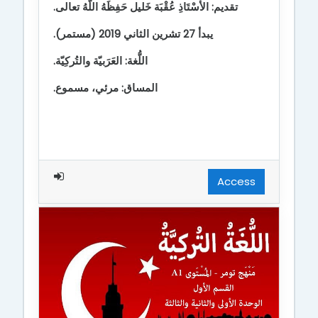
تقديم: الأُسْتَاذِ عُقْبَة خَليل حَفِظَهُ اللّهُ تعالى
.
يبدأ 27 تشرين الثاني 2019 (مستمر).
اللُّغة: العَرَبيّة والتُركِيّة.
المساق: مرئي، مسموع.
Access