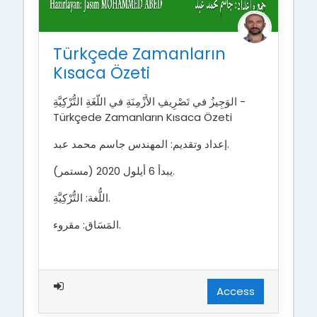
Türkçede Zamanların
Kısaca Özeti
الوَجِيزُ في تَصْرِيفِ الأَزْمِنَةِ في اللُّغَةِ التُّرْكِيَّةِ -
Türkçede Zamanların Kısaca Özeti
إعداد وتقديم: المهندس جاسم محمد عبد.
يبدأ 6 أيلول 2020 (مستمر).
اللُّغة: التُّرْكِيَّةِ.
المَسَاق: مقروء.
Access