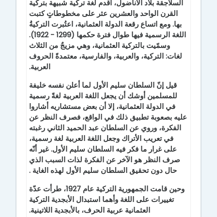
السلاجقة بلاد الأناضول، أقدم لغة تركية شبيهة بتركية
القرن الواحد والعشرين عثر على مخطوطاتٍ كتبت
بها. ومع اتساع رقعة الدولة العثمانية، اعتُبرت التركيةُ
اللغة الرسمية فيها طوال فترة حكمها (1299 - 1922).
وسمّيت بالتركية العثمانية، وهي مزيجٌ من الثلاث
لغات: التركية، والعربية، والفارسية، معتمدةً الحروف
العربية.
قيل إنّ السلطان سليم الأول لما أعلن نفسه خليفة
للمسلمين أوشك أن يجعل اللغة العربية لغةً رسمية
في الدولة العثمانية، إلا أن بعض مستشاريه أشاروا
عليه بصعوبة تطبيق ذلك في الواقع، فصرف النظر عن
الفكرة، وروي عن السلطان عبد الحميد الثاني رغبته
في تعريب الأتراك وجعل اللغة العربية لغة رسمية،
على غرار ما فكر فيه السلطان سليم الأول. غير أنّه
صرف النظر هو الآخر عن الفكرة لذات السبب الذي
حال دون تحقيق السلطان سليم الأول لهذه الغاية
.
وحين قامت الجمهورية التركية عام 1927، طرأت عدّة
تغييرات على اللغة وأهما استبدال الأبجدية التركية
العثمانية عربية الحرف، بالأبجدية اللاتينية.