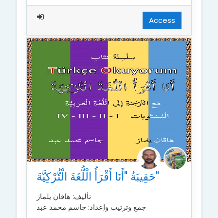
Access
حَقِيبَةُ "أَنَا أَقْرَأُ الْلُّغَةَ الْتُّرْكِيَّةَ"
تأليف: هاقان يلماز
جمع وترتيب وإعداد: جاسم محمد عبد