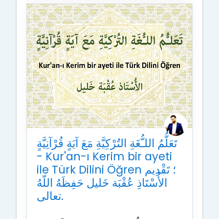
تَعَلُّمُ اللـُّغَةِ التُرْكِيَّةِ مَعَ آيَةٍ قُرْآنِيَّةٍ
- Kur'an-ı Kerim bir ayeti
ile Türk Dilini Öğren ؛ تَقْدِيم
الأُسْتَاذِ عُقْبَة خَليل حَفِظَهُ اللّهُ
تعالى.