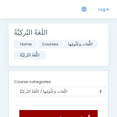
Skip to main content
Log in
اللُّغَةُ التُركِيَّةُ
اللُّغات وَعُلُومُها
Courses
Home
اللُّغَةُ التُركِيَّةُ
Course categories: