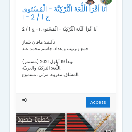
أَنَا أَقْرَأُ الْلُّغَةَ الْتُّرْكِيَّةَ - الْمُسْتَوى
I - ج 1 / 2
أَنَا أَقْرَأُ الْلُّغَةَ الْتُّرْكِيَّةَ - الْمُسْتَوى I - ج 1 / 2
تأليف: هاقان يلماز
جمع وترتيب وإعداد: جاسم محمد عبد
يبدأ 19 أيلول 2021 (مستمر).
اللُّغة: التركيّة والعربيّة.
المَسَاق: مقروء، مرئي، مسموع.
Access