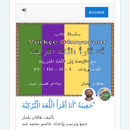
Access
حَقِيبَةُ "أَنَا أَقْرَأُ الْلُّغَةَ الْتُّرْكِيَّةَ"
تأليف: هاقان يلماز
جمع وترتيب وإعداد: جاسم محمد عبد