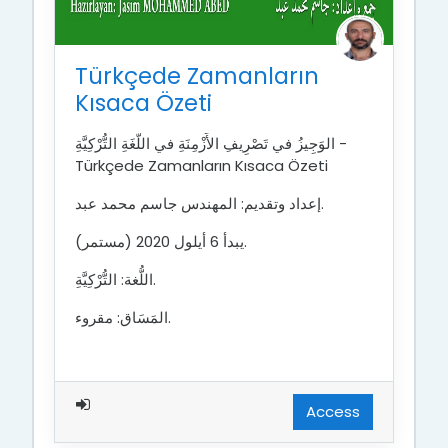
Türkçede Zamanların
Kısaca Özeti
الوَجِيزُ في تَصْرِيفِ الأَزْمِنَةِ في اللُّغَةِ التُّرْكِيَّةِ -
Türkçede Zamanların Kısaca Özeti
إعداد وتقديم: المهندس جاسم محمد عبد.
يبدأ 6 أيلول 2020 (مستمر).
اللُّغة: التُّرْكِيَّةِ.
المَسَاق: مقروء.
Access