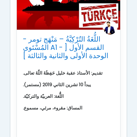
اللُّغَةُ التُرْكِيَّةُ – مَنْهَج تومر -
المُسْتَوى A1 - القسم الأول [
الوحدة الأولى والثانية والثالثة ]
تقديم: الأستاذ عقبة خليل
حَفِظَهُ اللّهُ تعالى.
يبدأ 10 تشرين الثاني 2019 (مستمر).
اللُّغة: العربيّة والتركيّة.
المساق: مقروء، مرئي، مسموع.