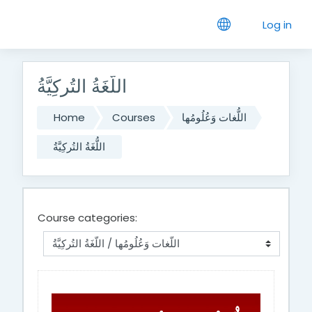
Skip to main content
Log in
اللُّغَةُ التُركِيَّةُ
اللُّغات وَعُلُومُها
Courses
Home
اللُّغَةُ التُركِيَّةُ
Course categories: