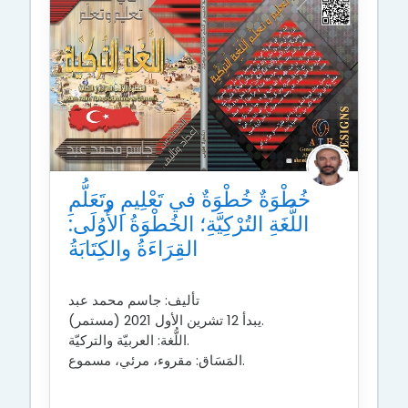
خُطْوَةٌ خُطْوَةٌ في تَعْلِيمِ وتَعَلُّمِ
اللُّغَةِ التُرْكِيَّةِ؛ الخُطْوَةُ الأُوُلَى:
القِرَاءَةُ والكِتَابَةُ
تأليف:
جاسم محمد عبد
يبدأ 12 تشرين الأول 2021 (مستمر).
اللُّغة: العربيّة والتركيّة.
المَسَاق: مقروء، مرئي، مسموع.