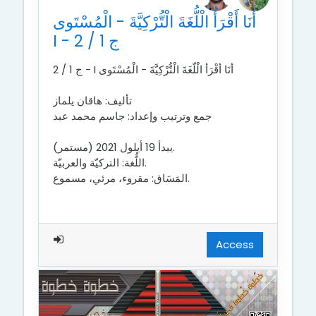
أَنَا أَقْرَأُ الْلُّغَةَ الْتُّرْكِيَّةَ - الْمُسْتَوى
I - ج 1 / 2
أَنَا أَقْرَأُ الْلُّغَةَ الْتُّرْكِيَّةَ - الْمُسْتَوى I - ج 1 / 2
تأليف: هاقان يلماز
جمع وترتيب وإعداد: جاسم محمد عبد
يبدأ 19 أيلول 2021 (مستمر).
اللُّغة: التركيّة والعربيّة.
المَسَاق: مقروء، مرئي، مسموع.
Access