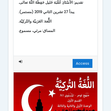
تقديم: الأُسْتَاذِ عُقْبَة خَليل حَفِظَهُ اللّهُ تعالى
.
يبدأ 27 تشرين الثاني 2019 (مستمر).
اللُّغة: العَرَبيّة والتُركِيّة.
المساق: مرئي، مسموع.
Access