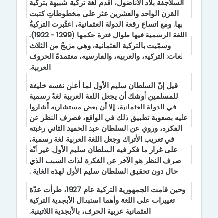
السلاجقة بلاد الأناضول، أقدم لغة تركية شبيهة بتركية
القرن الواحد والعشرين عثر على مخطوطاتٍ كتبت
بها. ومع اتساع رقعة الدولة العثمانية، اعتُبرت التركيةُ
اللغة الرسمية فيها طوال فترة حكمها (1299 - 1922).
وسمّيت بالتركية العثمانية، وهي مزيجٌ من الثلاث
لغات: التركية، والعربية، والفارسية، معتمدةً الحروف
العربية.
قيل إنّ السلطان سليم الأول لما أعلن نفسه خليفة
للمسلمين أوشك أن يجعل اللغة العربية لغةً رسمية
في الدولة العثمانية، إلا أن بعض مستشاريه أشاروا
عليه بصعوبة تطبيق ذلك في الواقع، فصرف النظر عن
الفكرة، وروي عن السلطان عبد الحميد الثاني رغبته
في تعريب الأتراك وجعل اللغة العربية لغة رسمية،
على غرار ما فكر فيه السلطان سليم الأول. غير أنّه
صرف النظر هو الآخر عن الفكرة لذات السبب الذي
حال دون تحقيق السلطان سليم الأول لهذه الغاية
.
وحين قامت الجمهورية التركية عام 1927، طرأت عدّة
تغييرات على اللغة وأهما استبدال الأبجدية التركية
العثمانية عربية الحرف، بالأبجدية اللاتينية.