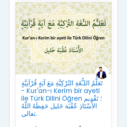
تَعَلُّمُ اللـُّغَةِ التُرْكِيَّةِ مَعَ آيَةٍ قُرْآنِيَّةٍ
- Kur'an-ı Kerim bir ayeti
ile Türk Dilini Öğren ؛ تَقْدِيم
الأُسْتَاذِ عُقْبَة خَليل حَفِظَهُ اللّهُ
تعالى.