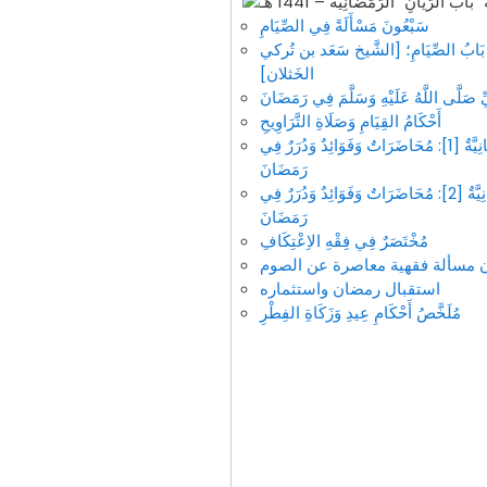
سَبْعُونَ مَسْأَلَةً فِي الصِّيَامِ
ِ؛ بَابُ الصِّيَامِ؛ [الشَّيخ سَعَد بن تُركي
الخَثلان]
ِّ صَلَّى اللَّهُ عَلَيْهِ وَسَلَّمَ فِي رَمَضَانَ
أَحْكَامُ القِيَامِ وَصَلَاةِ التَّرَاوِيحِ
مَحَطَّاتٌ رَمَضَانِيَّةٌ [1]: مُحَاضَرَاتٌ وَفَوَائِدٌ وَدُرَرٌ فِي
رَمَضَانَ
مَحَطَّاتٌ رَمَضَانِيَّةٌ [2]: مُحَاضَرَاتٌ وَفَوَائِدٌ وَدُرَرٌ فِي
رَمَضَانَ
مُخْتَصَرٌ فِي فِقْهِ الاِعْتِكَافِ
ن مسألة فقهية معاصرة عن الصوم
استقبال رمضان واستثماره
مُلَخَّصُ أَحْكَامِ عِيدِ وَزَكَاةِ الفِطْرِ