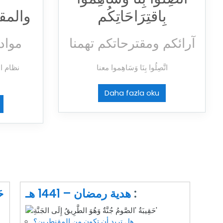
بِاقتِرَاحَاتِكُم
والمق
آرائكم ومقترحاتكم تهمنا
مواد
اتَّصِلُوا بِنَا وَسَاهِموا معنا
نظام ا
Daha fazla oku
:
هدية رمضان – 1441 هـ
حَ
هل تريد أن تكون من المقنطرين؟