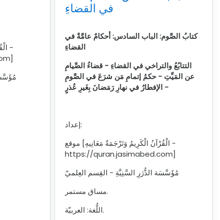
في القضاءِ
كتابُ الصَّوم:
الباب السادس: أحكامٌ عامَّةٌ في
القضاءِ
com]
التتابُعُ والتراخي في القضاءِ -
قضاءُ الصِّيامِ
عن المَيِّتِ -
حكمُ إتمامِ مَن شرَعَ في الصَّومِ
مُؤَسَّس
-
الإفطارُ في نهارِ رَمَضانَ بِغَيرِ عُذرٍ
إعداد:
موقع [الْقُرْآنُ الْكَرِيمُ وَتَرْجَمَةُ مَعَانِيهِ -
https://quran.jasimabed.com]
مُؤَسَّسَة الدُّرَرِ السَّنِيَّةِ - القِسم العِلميّ
مساق مستمر.
اللُّغة: العربيّة.