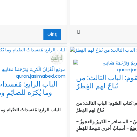
Giriş
وم: الباب الثالث: من
الباب الرابع: مُفسداتُ
يُباحُ لهم الفِطرُ
وما يُكرَه للصائِمِ و
وم: كتاب الصّوم: الباب الثالث: من
الباب الرابع: مُفسداتُ الصِّيام وما ي
يُباحُ لهم الفِطرُ
ُ - المـسافر - الكبيرُ والعجوزُ -
رضِعُ - أسبابٌ أخرى مُبيحةٌ للفِطرِ