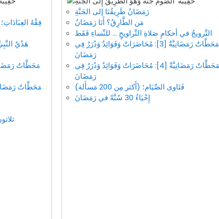
رَمَضَانُ طَرِيقُنَا إلى الجَنَّةِ
مَن الطَّارِقُ؟ أَنَا رَمَضَانُ
فِقْهُ العِبَادَات
التَّرويحُ في أحكامِ صَلاةِ التَّراويحٍ ... للنِّساءِ فَقَط
مَحَطَّاتٌ رَمَضَانِيَّةٌ [3]: مُحَاضَرَاتٌ وَفَوَائِدٌ وَدُرَرٌ فِي
هَدْيُ النَّبِي
رَمَضَانَ
مَحَطَّاتٌ رَمَضَانِيَّةٌ [4]: مُحَاضَرَاتٌ وَفَوَائِدٌ وَدُرَرٌ فِي
رَمَضَانَ
فَتَاوى الصِّيَام؛ (أَكثر مِن 200 مَسأَلة)
إِحْيَاءُ 30 سُنَّةً في رَمَضَانَ
ثلاثو