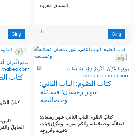
المساق: مقروء.
Giriş
Giriş
كتاب الصّ
كتاب الصّوم: الباب الثاني:
شهر رمضان: فضائله
وخصائصه
كتابُ الصَّ
كتابُ الصَّوم: الباب الثاني: شهر رمضان:
المريض
فضائلُه، وخصائصُه، وحُكم صومِه، وطُرُق إثباتِ
الحامِلُ والمُ
دُخولِه وخُروجِه