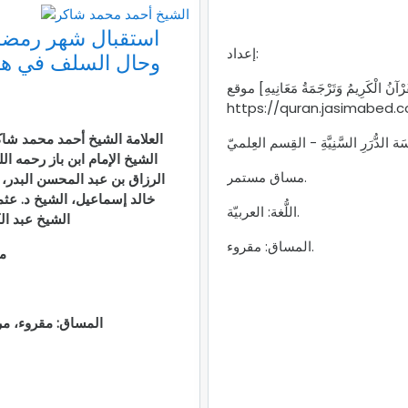
استقبال شهر رمض
إعداد:
وحال السلف في هذ
موقع [الْقُرْآنُ الْكَرِيمُ وَتَرْجَمَةُ مَعَانِيهِ -
https://quran.jasimabed.
العلامة الشيخ أحمد محمد شاك
َة الدُّرَرِ السَّنِيَّةِ - القِسم العِلميّ
الشيخ الإمام ابن باز رحمه ال
مساق مستمر.
الرزاق بن عبد المحسن البدر،
خالد إسماعيل، الشيخ د. عث
اللُّغة: العربيّة.
الشيخ عبد ال
المساق: مقروء.
م
المساق: مقروء، م