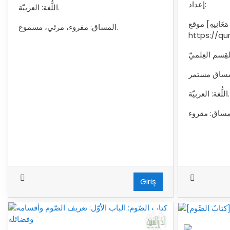
إعداد:
اللُّغة: العربيّة.
موقع [الْقُرْآنُ الْكَرِيمُ وَتَرْجَمَةُ مَعَانِيهِ -
المساق: مقروء، مرئي، مسموع.
https://qu
- القِسم العِلميّ
: العربيّة.
Giriş